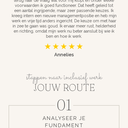
terug naar de vraag wat voor míj klopt en onder welke
voorwaarden ik goed functioneer. Dat heeft geleid tot
een aantal ingrijpende, maar zeer passende keuzes. Ik
kreeg intern een nieuwe managementpositie en heb mijn
werk en vrije tijd anders ingericht. De keuze om met haar
in zee te gaan was goud. Ik ervaar meer rust, helderheid
en richting, omdat mijn werk nu beter aansluit bij wie ik
ben en hoe ik werk.
Annelies
stappen naar inclusief werk
JOUW ROUTE
01
ANALYSEER JE
FUNDAMENT